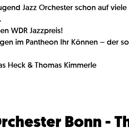
gend Jazz Orchester schon auf viele 
.
den WDR Jazzpreis!
igen im Pantheon Ihr Können – der s
mas Heck & Thomas Kimmerle
rchester Bonn - T