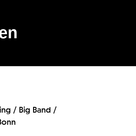
gen
ing / Big Band /
 Bonn