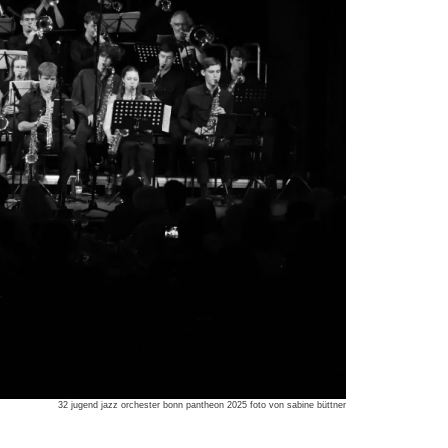
32 jugend jazz orchester bonn pantheon 2025 foto von sabine büttner